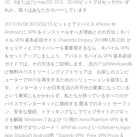
10、8または7とmacOS 10 X、32/64ビットプロセッサのいず
れか、我々はあなたがカバーしています
2017/05/08 2013/02/15 ヒントとアドバイス iPhone や
Android に VPN をインストールすべき理由とその方法｜モバ
イル VPN 基本必須ガイド Charlotte Empey, 2018年5月23日 セ
キュリティとプライバシーを重要視するなら、モバイル VPN
をセットアップしましょう。アバスト モバイル VPN 基本必須
ガイドでは、その方法をご説明します。 次の7つのWindows向
け無料Wi-Fiストリーミングソフトウェアは、お探しのコンピ
ューターでWi-Fiを再生するためのソリューションを提供しま
す。 インターネットが日常生活の不可分の要素になっている
という事実にもかかわらず、私たちが持っているすべてのデ
バイスでインターネットに接続する 匿名でのネット サーフィ
ン、安全な接続、トラッキングなしでウェブサイトのブロッ
クを解除 Windows 7 および 10 用の Avira Phantom VPN を今
すぐ無料でダウンロード！ APKFab.comというWebからVigor
App Studioの Android用『Superb VPN - Free VPN Proxy &