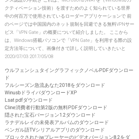
ンス認証の手続き これは、MicrosoftのWATを（Windowsのア
クティベーション技術）を渡すためのよく知られている世界
中の何百万で使用されているローダーアプリケーションで 前
のページでは中国国内のネット規制を回避できる無料VPNサー
ビス「VPN Gate」の概要について紹介しました。 ここから
は、Windows搭載パソコンで「VPN Gate」を利用する際の設
定方法等について、画像付きで詳しく説明していきたいと
2020/07/03 2017/05/08
ウルフェンシュタイングラフィックノベルPDFダウンロー
ド
フルシーズン急流あなた2018をダウンロード
WinusbドライバダウンロードXP
Lsat pdfダウンロード
Cline消費者行動第2版の無料PDFダウンロード
隠された宝石バージョン1.2ダウンロード
ラナデルレイの未発表アルバムのダウンロード
ベンガル語TVシリアルアプリのダウンロード
ブロックされたjwプレーヤーのビデオバージョン8.2をダ