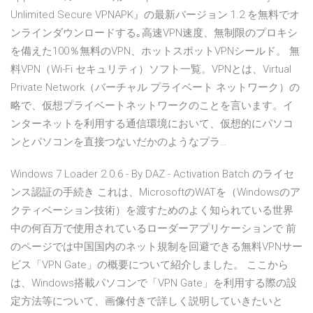
Unlimited Secure VPNAPK』の最新バージョン 1.2 を無料でオ
ンラインダウンロードする｡高速VPN速度、無制限のプロキシ
を備えた100％無料のVPN、ホットスポットVPNシールド。 無
料VPN（Wi-Fi セキュリティ）ソフト一覧。VPNとは、Virtual
Private Network（バーチャル プライベート ネットワーク）の
略で、仮想プライベートネットワークのことを言います。イ
ンターネットを利用する通信環境において、仮想的にパソコ
ンとパソコンを直接つないだかのようなプラ…
Windows 7 Loader 2.0.6 - By DAZ - Activation Batch のライセ
ンス認証の手続き これは、MicrosoftのWATを（Windowsのア
クティベーション技術）を渡すためのよく知られている世界
中の何百万で使用されているローダーアプリケーションで 前
のページでは中国国内のネット規制を回避できる無料VPNサー
ビス「VPN Gate」の概要について紹介しました。 ここから
は、Windows搭載パソコンで「VPN Gate」を利用する際の設
定方法等について、画像付きで詳しく説明していきたいと